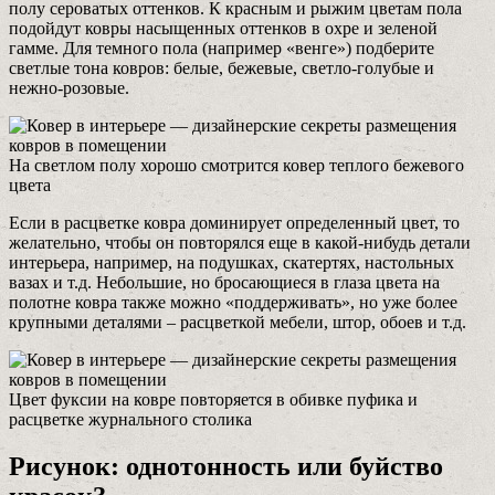
полу сероватых оттенков. К красным и рыжим цветам пола
подойдут ковры насыщенных оттенков в охре и зеленой
гамме. Для темного пола (например «венге») подберите
светлые тона ковров: белые, бежевые, светло-голубые и
нежно-розовые.
На светлом полу хорошо смотрится ковер теплого бежевого
цвета
Если в расцветке ковра доминирует определенный цвет, то
желательно, чтобы он повторялся еще в какой-нибудь детали
интерьера, например, на подушках, скатертях, настольных
вазах и т.д. Небольшие, но бросающиеся в глаза цвета на
полотне ковра также можно «поддерживать», но уже более
крупными деталями – расцветкой мебели, штор, обоев и т.д.
Цвет фуксии на ковре повторяется в обивке пуфика и
расцветке журнального столика
Рисунок: однотонность или буйство