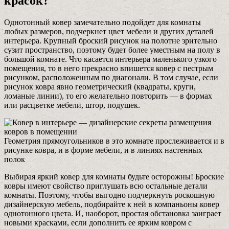
красок?
Однотонный ковер замечательно подойдет для комнаты
любых размеров, подчеркнет цвет мебели и других деталей
интерьера. Крупный броский рисунок на полотне зрительно
сузит пространство, поэтому будет более уместным на полу в
большой комнате. Что касается интерьера маленького узкого
помещения, то в него прекрасно впишется ковер с пестрым
рисунком, расположенным по диагонали. В том случае, если
рисунок ковра явно геометрический (квадраты, круги,
ломаные линии), то его желательно повторить — в формах
или расцветке мебели, штор, подушек.
Геометрия прямоугольников в это комнате прослеживается и в
рисунке ковра, и в форме мебели, и в линиях настенных
полок
Выбирая яркий ковер для комнаты будьте осторожны! Броские
ковры имеют свойство приглушать всю остальные детали
комнаты. Поэтому, чтобы выгодно подчеркнуть роскошную
дизайнерскую мебель, подбирайте к ней в компаньоны ковер
однотонного цвета. И, наоборот, простая обстановка заиграет
новыми красками, если дополнить ее ярким ковром с