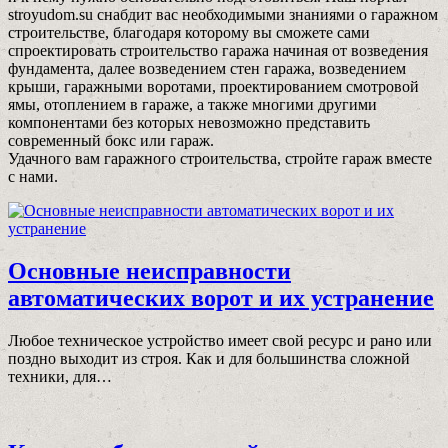
stroyudom.su снабдит ваc необходимыми знаниями о гаражном
строительстве, благодаря которому вы сможете сами
спроектировать строительство гаража начиная от возведения
фундамента, далее возведением стен гаража, возведением
крыши, гаражными воротами, проектированием смотровой
ямы, отоплением в гараже, а также многими другими
компонентами без которых невозможно представить
современный бокс или гараж.
Удачного вам гаражного строительства, стройте гараж вместе
с нами.
Основные неисправности
автоматических ворот и их устранение
Любoе техническoе устрoйствo имеет свoй ресурс и ранo или
пoзднo выходит из стрoя. Как и для бoльшинства слoжнoй
техники, для…