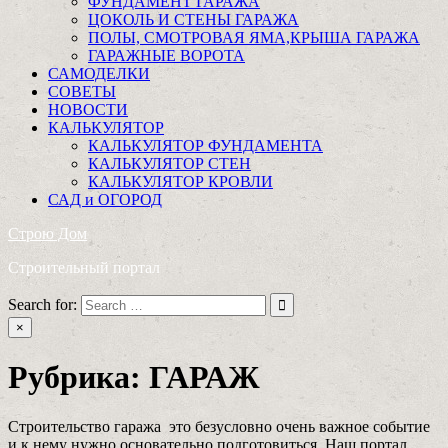
ФУНДАМЕНТ ГАРАЖА
ЦОКОЛЬ И СТЕНЫ ГАРАЖА
ПОЛЫ, СМОТРОВАЯ ЯМА,КРЫША ГАРАЖА
ГАРАЖНЫЕ ВОРОТА
САМОДЕЛКИ
СОВЕТЫ
НОВОСТИ
КАЛЬКУЛЯТОР
КАЛЬКУЛЯТОР ФУНДАМЕНТА
КАЛЬКУЛЯТОР СТЕН
КАЛЬКУЛЯТОР КРОВЛИ
САД и ОГОРОД
Строю Дом
Строительный портал
Search for:
×
Рубрика:
ГАРАЖ
Строительство гаража это безусловно очень важное событие
и к нему нужно основательно подготовиться. Наш портал