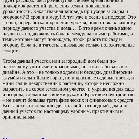
грунт рассады, быстро наступает летнее время полива и
подкормок растений, рыхления земли, повышения
урожайности. Какая главная заповедь при уходе за садом и
огородом? В срок и в меру! А тут уже и осень на подходе! Это
– сбор, переработка и хранение урожая, подготовка к зимнему
периоду дачного участка и дома… В это время очень важно
научиться поддерживать баланс между важными работами, и
теми, которые могут подождать, чтобы работа по саду и
огороду была не в тягость, а вызывала только положительные
эмоции.
Чтобы дачный участок или загородный дом были по-
настоящему уютными и красивыми, не стоит забывать и о
дизайне. А это – не только водоемы и беседки, дизайнерские
клумбы и альпийские горки, но и красивые садовые цветы, и
мини-садик лекарственных растений, которые несложно
вырастить на своем земельном участке, и украшения для сада
и огорода, сделанные своими руками. Красивое обустройство
– не значит большая трата физических и финансовых средств.
Все зависит от желания сделать свой загородный дом или
дачный участок по-настоящему удобным, практичным и
оригинальным.