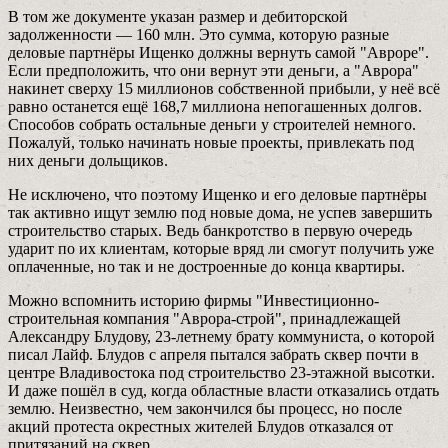
В том же документе указан размер и дебиторской
задолженности — 160 млн. Это сумма, которую разные
деловые партнёры Ищенко должны вернуть самой "Авроре".
Если предположить, что они вернут эти деньги, а "Аврора"
накинет сверху 15 миллионов собственной прибыли, у неё всё
равно останется ещё 168,7 миллиона непогашенных долгов.
Способов собрать остальные деньги у строителей немного.
Пожалуй, только начинать новые проекты, привлекать под
них деньги дольщиков.
Не исключено, что поэтому Ищенко и его деловые партнёры
так активно ищут землю под новые дома, не успев завершить
строительство старых. Ведь банкротство в первую очередь
ударит по их клиентам, которые вряд ли смогут получить уже
оплаченные, но так и не достроенные до конца квартиры.
Можно вспомнить историю фирмы "Инвестиционно-
строительная компания "Аврора-строй", принадлежащей
Александру Блудову, 23-летнему брату коммуниста, о которой
писал Лайф. Блудов с апреля пытался забрать сквер почти в
центре Владивостока под строительство 23-этажной высотки.
И даже пошёл в суд, когда областные власти отказались отдать
землю. Неизвестно, чем закончился бы процесс, но после
акций протеста окрестных жителей Блудов отказался от
притязаний на сквер.