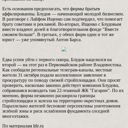
Есть основания предполагать, что фирмы братьев
аффилированны. Блудов — начинающий молодой бизнесмен.
В разговоре с Лайфом Ищенко сам подтвердил, что помогает
брату советами и рекламой. Во-вторых, Ищенко с Блудовым
вместе владеют долей в благотворительном фонде "Вместе
сможем больше". В-третьих, у обеих фирм один и тот же
юрист — уже упомянутый Антон Барса.
Едва успев уйти c первого сквера, Блудов нацелился на
второй — на этот раз в Первомайском районе Владивостока.
Как сообщали региональные телеграм-каналы, местные
жители 31 октября подали коллективное заявление в
прокуратуру по поводу свежей стройплощадки. Они просят
проверить, насколько законно действует компания Блудова,
собравшаяся возводить там 22-этажный ЖК "Гагарин". По их
мнению, фирма незаконно расширила границы
стройплощадки и залезла на территорию окрестных домов.
Параллельно жителей беспокоят перспективы уничтожения
зелёной зоны и риск ослабления фундамента соседней
многоэтажки.
По материалам life.ru