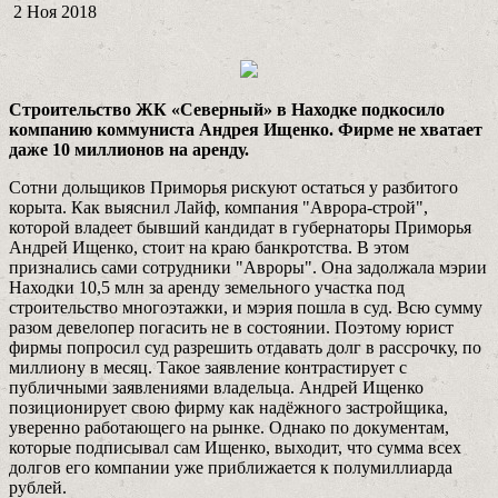
2 Ноя 2018
Строительство ЖК «Северный» в Находке подкосило
компанию коммуниста Андрея Ищенко. Фирме не хватает
даже 10
миллионов на аренду.
Сотни дольщиков Приморья рискуют остаться у разбитого
корыта. Как выяснил Лайф, компания "Аврора-строй",
которой владеет бывший кандидат в губернаторы Приморья
Андрей Ищенко, стоит на краю банкротства. В этом
признались сами сотрудники "Авроры". Она задолжала мэрии
Находки 10,5 млн за аренду земельного участка под
строительство многоэтажки, и мэрия пошла в суд. Всю сумму
разом девелопер погасить не в состоянии. Поэтому юрист
фирмы попросил суд разрешить отдавать долг в рассрочку, по
миллиону в месяц. Такое заявление контрастирует с
публичными заявлениями владельца. Андрей Ищенко
позиционирует свою фирму как надёжного застройщика,
уверенно работающего на рынке. Однако по документам,
которые подписывал сам Ищенко, выходит, что сумма всех
долгов его компании уже приближается к полумиллиарда
рублей.