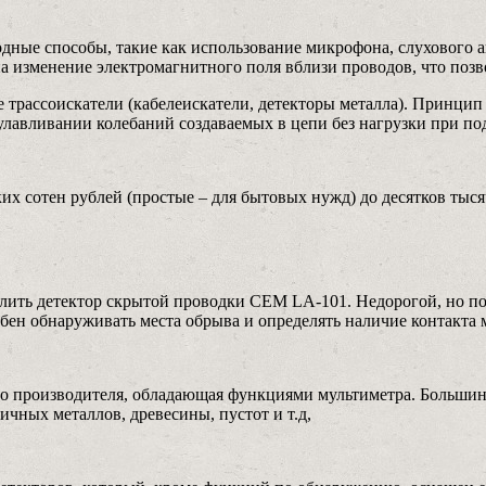
ные способы, такие как использование микрофона, слухового а
на изменение электромагнитного поля вблизи проводов, что позв
трассоискатели (кабелеискатели, детекторы металла). Принцип 
 улавливании колебаний создаваемых в цепи без нагрузки при п
ьких сотен рублей (простые – для бытовых нужд) до десятков т
елить детектор скрытой проводки СЕМ LA-101. Недорогой, но п
собен обнаруживать места обрыва и определять наличие контакта
го производителя, обладающая функциями мультиметра. Большинс
чных металлов, древесины, пустот и т.д,