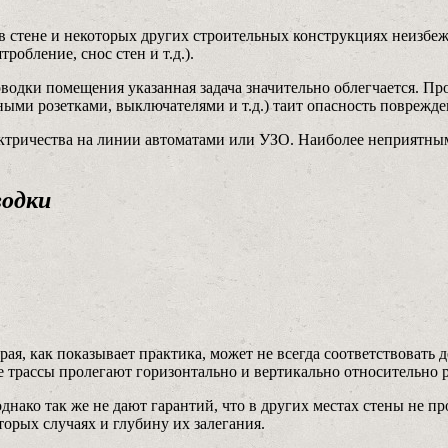
 стене и некоторых других строительных конструкциях неизбеж
обление, снос стен и т.д.).
оводки помещения указанная задача значительно облегчается. 
ыми розетками, выключателями и т.д.) таит опасность поврежде
ектричества на линии автоматами или УЗО. Наиболее неприятны
водки
я, как показывает практика, может не всегда соответствовать д
е трассы пролегают горизонтально и вертикально относительно 
ако так же не дают гарантий, что в других местах стены не п
торых случаях и глубину их залегания.